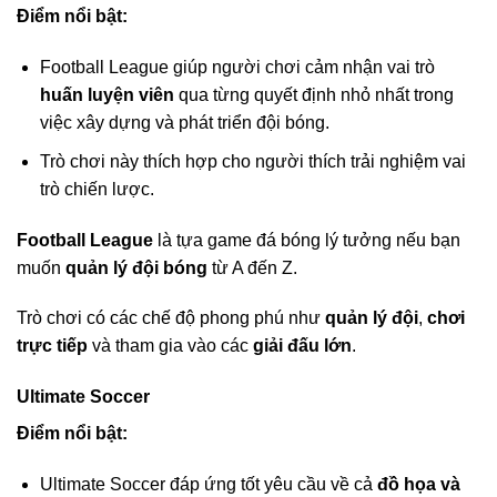
Điểm nổi bật:
Football League giúp người chơi cảm nhận vai trò
huấn luyện viên
qua từng quyết định nhỏ nhất trong
việc xây dựng và phát triển đội bóng.
Trò chơi này thích hợp cho người thích trải nghiệm vai
trò chiến lược.
Football League
là tựa game đá bóng lý tưởng nếu bạn
muốn
quản lý đội bóng
từ A đến Z.
Trò chơi có các chế độ phong phú như
quản lý đội
,
chơi
trực tiếp
và tham gia vào các
giải đấu lớn
.
Ultimate Soccer
Điểm nổi bật:
Ultimate Soccer đáp ứng tốt yêu cầu về cả
đồ họa và