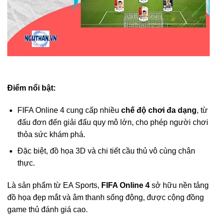
Điểm nổi bật:
FIFA Online 4 cung cấp nhiều
chế độ chơi đa dạng
, từ
đấu đơn đến giải đấu quy mô lớn, cho phép người chơi
thỏa sức khám phá.
Đặc biệt, đồ họa 3D và chi tiết cầu thủ vô cùng chân
thực.
Là sản phẩm từ EA Sports,
FIFA Online 4
sở hữu nền tảng
đồ họa đẹp mắt và âm thanh sống động, được cộng đồng
game thủ đánh giá cao.