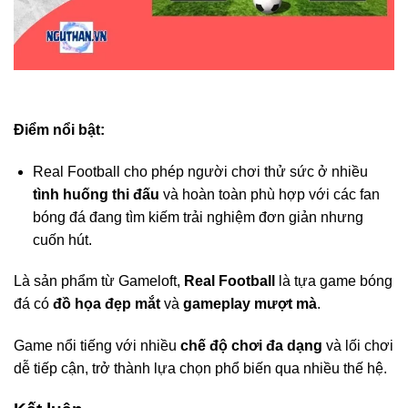
Điểm nổi bật:
Real Football cho phép người chơi thử sức ở nhiều
tình huống thi đấu
và hoàn toàn phù hợp với các fan
bóng đá đang tìm kiếm trải nghiệm đơn giản nhưng
cuốn hút.
Là sản phẩm từ Gameloft,
Real Football
là tựa game bóng
đá có
đồ họa đẹp mắt
và
gameplay mượt mà
.
Game nổi tiếng với nhiều
chế độ chơi đa dạng
và lối chơi
dễ tiếp cận, trở thành lựa chọn phổ biến qua nhiều thế hệ.