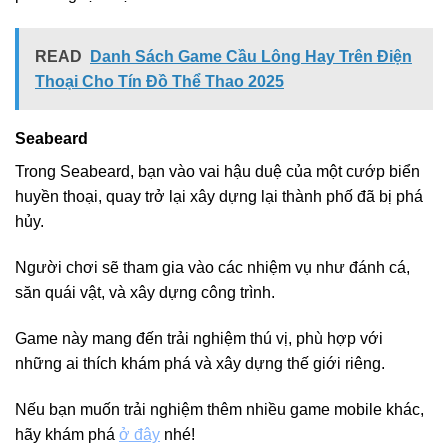
READ
Danh Sách Game Cầu Lông Hay Trên Điện
Thoại Cho Tín Đồ Thể Thao 2025
Seabeard
Trong Seabeard, bạn vào vai hậu duệ của một cướp biển
huyền thoại, quay trở lại xây dựng lại thành phố đã bị phá
hủy.
Người chơi sẽ tham gia vào các nhiệm vụ như đánh cá,
săn quái vật, và xây dựng công trình.
Game này mang đến trải nghiệm thú vị, phù hợp với
những ai thích khám phá và xây dựng thế giới riêng.
Nếu bạn muốn trải nghiệm thêm nhiều game mobile khác,
hãy khám phá
ở đây
nhé!