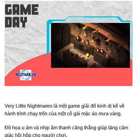
Very Little Nightmares là một game giải đố kinh dị kể về
hành trình chạy trốn của một cô gái mặc áo mưa vàng.
Đồ họa u ám và nhịp âm thanh căng thẳng giúp tăng cảm
giác hồi hộp cho người chơi.