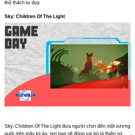
thử thách tư duy.
Sky: Children Of The Light
Sky: Children Of The Light đưa người chơi đến một vương
quốc trên mây kỳ ảo, nơi bạn sẽ đóng vai trò là thiên sứ