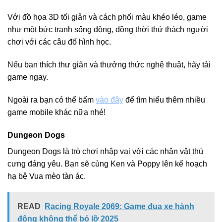
Với đồ họa 3D tối giản và cách phối màu khéo léo, game
như một bức tranh sống động, đồng thời thử thách người
chơi với các câu đố hình học.
Nếu bạn thích thư giãn và thưởng thức nghệ thuật, hãy tải
game ngay.
Ngoài ra bạn có thể bấm
vào đây
để tìm hiểu thêm nhiều
game mobile khác nữa nhé!
Dungeon Dogs
Dungeon Dogs là trò chơi nhập vai với các nhân vật thú
cưng đáng yêu. Bạn sẽ cùng Ken và Poppy lên kế hoạch
hạ bệ Vua mèo tàn ác.
READ
Racing Royale 2069: Game đua xe hành
động không thể bỏ lỡ 2025