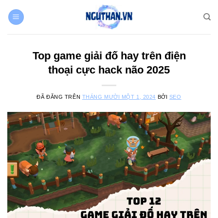
Chuyển
đến
nội
dung
Top game giải đố hay trên điện
thoại cực hack não 2025
ĐÃ ĐĂNG TRÊN
THÁNG MƯỜI MỘT 1, 2024
BỞI
SEO