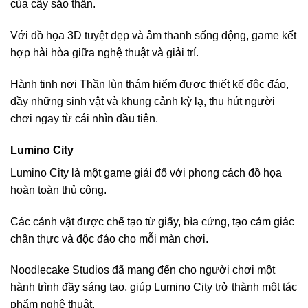
của cây sáo thần.
Với đồ họa 3D tuyệt đẹp và âm thanh sống động, game kết
hợp hài hòa giữa nghệ thuật và giải trí.
Hành tinh nơi Thần lùn thám hiểm được thiết kế độc đáo,
đầy những sinh vật và khung cảnh kỳ lạ, thu hút người
chơi ngay từ cái nhìn đầu tiên.
Lumino City
Lumino City là một game giải đố với phong cách đồ họa
hoàn toàn thủ công.
Các cảnh vật được chế tạo từ giấy, bìa cứng, tạo cảm giác
chân thực và độc đáo cho mỗi màn chơi.
Noodlecake Studios đã mang đến cho người chơi một
hành trình đầy sáng tạo, giúp Lumino City trở thành một tác
phẩm nghệ thuật.