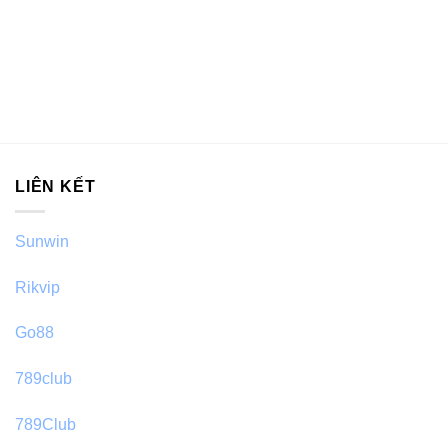
LIÊN KẾT
Sunwin
Rikvip
Go88
789club
789Club