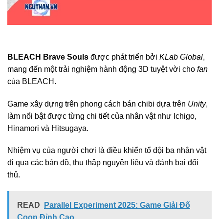
BLEACH Brave Souls
được phát triển bởi
KLab Global
,
mang đến một trải nghiệm hành động 3D tuyệt vời cho
fan
của BLEACH.
Game xây dựng trên phong cách bán chibi dựa trên
Unity
,
làm nổi bật được từng chi tiết của nhân vật như Ichigo,
Hinamori và Hitsugaya.
Nhiệm vụ của người chơi là điều khiển tổ đội ba nhân vật
đi qua các bản đồ, thu thập nguyên liệu và đánh bại đối
thủ.
READ
Parallel Experiment 2025: Game Giải Đố
Coop Đỉnh Cao