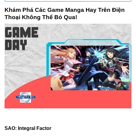
Khám Phá Các Game Manga Hay Trên Điện
Thoại Không Thể Bỏ Qua!
SAO: Integral Factor