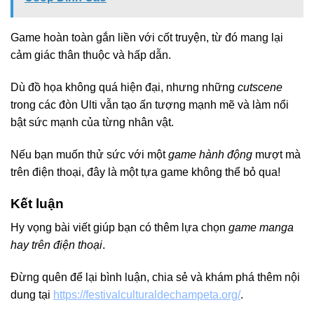
Game hoàn toàn gắn liền với cốt truyện, từ đó mang lại
cảm giác thân thuộc và hấp dẫn.
Dù đồ họa không quá hiện đại, nhưng những
cutscene
trong các đòn Ulti vẫn tạo ấn tượng mạnh mẽ và làm nổi
bật sức mạnh của từng nhân vật.
Nếu bạn muốn thử sức với một
game hành động
mượt mà
trên điện thoại, đây là một tựa game không thể bỏ qua!
Kết luận
Hy vọng bài viết giúp bạn có thêm lựa chọn
game manga
hay trên điện thoại
.
Đừng quên để lại bình luận, chia sẻ và khám phá thêm nội
dung tại
https://festivalculturaldechampeta.org/
.