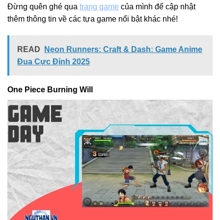
Đừng quên ghé qua
trang game
của mình để cập nhật
thêm thông tin về các tựa game nổi bật khác nhé!
READ
Neon Runners: Craft & Dash: Game Anime
Đua Cực Đỉnh 2025
One Piece Burning Will