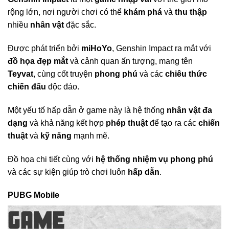
rộng lớn, nơi người chơi có thể
khám phá
và
thu thập
nhiều
nhân vật
đặc sắc.
Được phát triển bởi
miHoYo
, Genshin Impact ra mắt với
đồ họa đẹp mắt
và cảnh quan ấn tượng, mang tên
Teyvat
, cùng cốt truyện
phong phú
và các
chiêu thức
chiến đấu
độc đáo.
Một yếu tố hấp dẫn ở game này là hệ thống
nhân vật đa
dạng
và khả năng kết hợp
phép thuật
để tạo ra các
chiến
thuật
và
kỹ năng
mạnh mẽ.
Đồ họa chi tiết cùng với
hệ thống nhiệm vụ phong phú
và các sự kiện giúp trò chơi luôn
hấp dẫn
.
PUBG Mobile