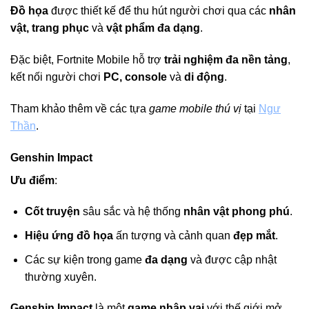
Đồ họa
được thiết kế để thu hút người chơi qua các
nhân
vật, trang phục
và
vật phẩm đa dạng
.
Đặc biệt, Fortnite Mobile hỗ trợ
trải nghiệm đa nền tảng
,
kết nối người chơi
PC, console
và
di động
.
Tham khảo thêm về các tựa
game mobile thú vị
tại
Ngư
Thần
.
Genshin Impact
Ưu điểm
:
Cốt truyện
sâu sắc và hệ thống
nhân vật phong phú
.
Hiệu ứng đồ họa
ấn tượng và cảnh quan
đẹp mắt
.
Các sự kiện trong game
đa dạng
và được cập nhật
thường xuyên.
Genshin Impact
là một
game nhập vai
với thế giới mở