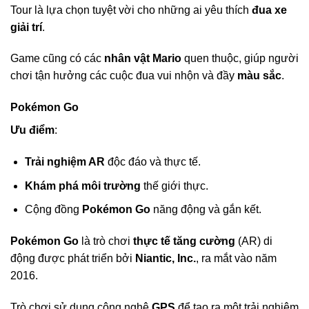
Tour là lựa chọn tuyệt vời cho những ai yêu thích
đua xe
giải trí
.
Game cũng có các
nhân vật Mario
quen thuộc, giúp người
chơi tận hưởng các cuộc đua vui nhộn và đầy
màu sắc
.
Pokémon Go
Ưu điểm
:
Trải nghiệm AR
độc đáo và thực tế.
Khám phá môi trường
thế giới thực.
Cộng đồng
Pokémon Go
năng động và gắn kết.
Pokémon Go
là trò chơi
thực tế tăng cường
(AR) di
động được phát triển bởi
Niantic, Inc.
, ra mắt vào năm
2016.
Trò chơi sử dụng công nghệ
GPS
để tạo ra một trải nghiệm