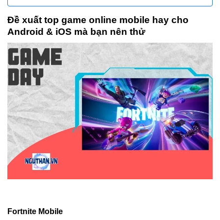
Đề xuất top game online mobile hay cho
Android & iOS mà bạn nên thử
Fortnite Mobile