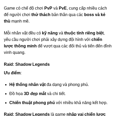
Game có chế độ chơi
PvP
và
PvE
, cung cấp nhiều cách
để người chơi
thử thách
bản thân qua các
boss và kẻ
thù
mạnh mẽ.
Mỗi nhân vật đều có
kỹ năng
và
thuộc tính riêng biệt
,
yêu cầu người chơi phải xây dựng đội hình với
chiến
lược thông minh
để vượt qua các đối thủ và tiến đến đỉnh
vinh quang.
Raid: Shadow Legends
Ưu điểm
:
Hệ thống nhân vật
đa dạng và phong phú.
Đồ họa
3D đẹp mắt
và chi tiết.
Chiến thuật phong phú
với nhiều khả năng kết hợp.
Raid: Shadow Legends
là game
nhập vai chiến lược