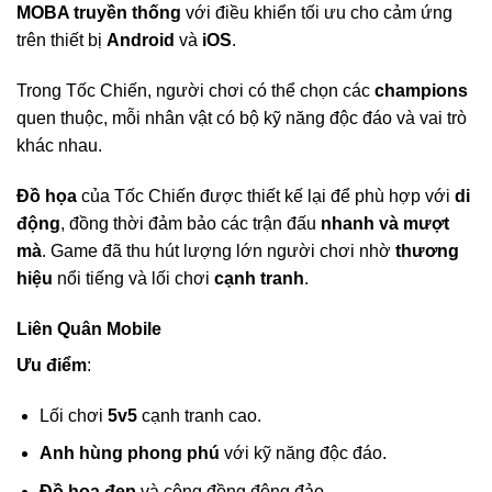
MOBA truyền thống
với điều khiển tối ưu cho cảm ứng
trên thiết bị
Android
và
iOS
.
Trong Tốc Chiến, người chơi có thể chọn các
champions
quen thuộc, mỗi nhân vật có bộ kỹ năng độc đáo và vai trò
khác nhau.
Đồ họa
của Tốc Chiến được thiết kế lại để phù hợp với
di
động
, đồng thời đảm bảo các trận đấu
nhanh và mượt
mà
. Game đã thu hút lượng lớn người chơi nhờ
thương
hiệu
nổi tiếng và lối chơi
cạnh tranh
.
Liên Quân Mobile
Ưu điểm
:
Lối chơi
5v5
cạnh tranh cao.
Anh hùng phong phú
với kỹ năng độc đáo.
Đồ họa đẹp
và cộng đồng đông đảo.