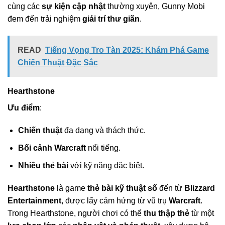
cùng các
sự kiện cập nhật
thường xuyên, Gunny Mobi
đem đến trải nghiệm
giải trí thư giãn
.
READ
Tiếng Vọng Tro Tàn 2025: Khám Phá Game
Chiến Thuật Đặc Sắc
Hearthstone
Ưu điểm
:
Chiến thuật
đa dạng và thách thức.
Bối cảnh Warcraft
nổi tiếng.
Nhiều thẻ bài
với kỹ năng đặc biệt.
Hearthstone
là game
thẻ bài kỹ thuật số
đến từ
Blizzard
Entertainment
, được lấy cảm hứng từ vũ trụ
Warcraft
.
Trong Hearthstone, người chơi có thể
thu thập thẻ
từ một