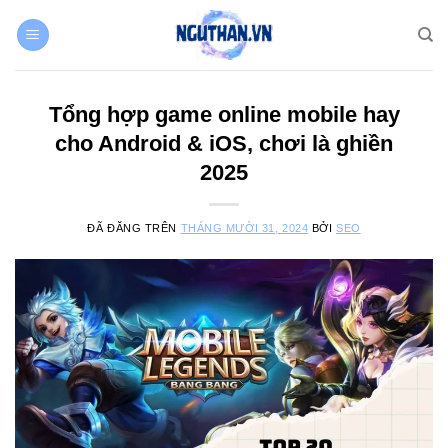
Chuyển
đến
nội
dung
Tổng hợp game online mobile hay
cho Android & iOS, chơi là ghiền
2025
ĐÃ ĐĂNG TRÊN
THÁNG MƯỜI 31, 2024
BỞI
SEO