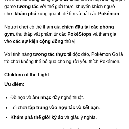
game
tương tác
với thế giới thực, khuyến khích người
chơi
khám phá
xung quanh để tìm và bắt các
Pokémon
.
Người chơi có thể tham gia
chiến đấu tại các phòng
gym
, thu thập vật phẩm từ các
PokéStops
và tham gia
vào
các sự kiện cộng đồng
thú vị.
Với tính năng
tương tác thực tế
độc đáo, Pokémon Go là
trò chơi không thể bỏ qua cho người yêu thích Pokémon.
Children of the Light
Ưu điểm
:
Đồ họa và
âm nhạc
đầy nghệ thuật.
Lối chơi
tập trung vào hợp tác và kết bạn
.
Khám phá thế giới kỳ ảo
và giàu ý nghĩa.