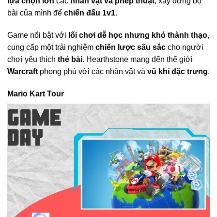
lựa chọn lớn
các
nhân vật và phép thuật
, xây dựng bộ
bài của mình để
chiến đấu 1v1
.
Game nổi bật với
lối chơi dễ học nhưng khó thành thạo
,
cung cấp một trải nghiệm
chiến lược sâu sắc
cho người
chơi yêu thích
thẻ bài
. Hearthstone mang đến thế giới
Warcraft
phong phú với các nhân vật và
vũ khí đặc trưng
.
Mario Kart Tour