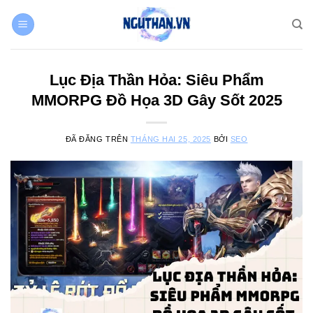
Chuyển
đến
nội
dung
Lục Địa Thần Hỏa: Siêu Phẩm
MMORPG Đồ Họa 3D Gây Sốt 2025
ĐÃ ĐĂNG TRÊN
THÁNG HAI 25, 2025
BỞI
SEO