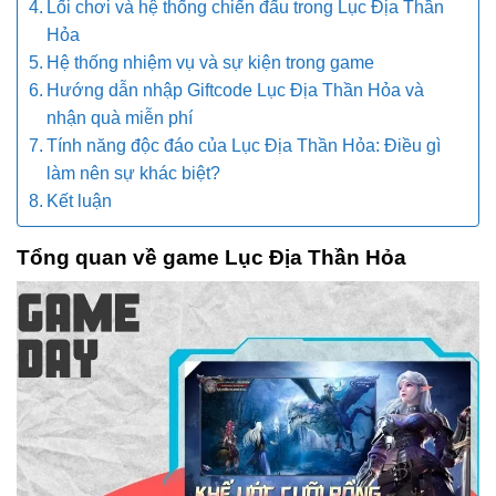
Lối chơi và hệ thống chiến đấu trong Lục Địa Thần
Hỏa
Hệ thống nhiệm vụ và sự kiện trong game
Hướng dẫn nhập Giftcode Lục Địa Thần Hỏa và
nhận quà miễn phí
Tính năng độc đáo của Lục Địa Thần Hỏa: Điều gì
làm nên sự khác biệt?
Kết luận
Tổng quan về game Lục Địa Thần Hỏa