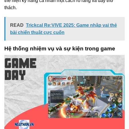
thể hiện kỹ năng cá nhân một cách rõ ràng và đầy thử
thách.
READ
Trickcal Re:VIVE 2025: Game nhập vai thẻ
bài chiến thuật cực cuốn
Hệ thống nhiệm vụ và sự kiện trong game