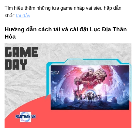
Tìm hiểu thêm những tựa game nhập vai siêu hấp dẫn
khác
tại đây
.
Hướng dẫn cách tải và cài đặt Lục Địa Thần
Hỏa