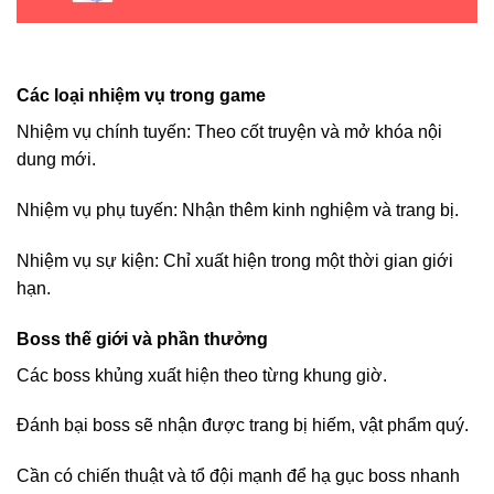
Các loại nhiệm vụ trong game
Nhiệm vụ chính tuyến: Theo cốt truyện và mở khóa nội
dung mới.
Nhiệm vụ phụ tuyến: Nhận thêm kinh nghiệm và trang bị.
Nhiệm vụ sự kiện: Chỉ xuất hiện trong một thời gian giới
hạn.
Boss thế giới và phần thưởng
Các boss khủng xuất hiện theo từng khung giờ.
Đánh bại boss sẽ nhận được trang bị hiếm, vật phẩm quý.
Cần có chiến thuật và tổ đội mạnh để hạ gục boss nhanh