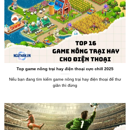
Top game nông trại hay điện thoại cực chill 2025
Nếu bạn đang tìm kiếm game nông trại hay điện thoại để thư
giãn thì đừng