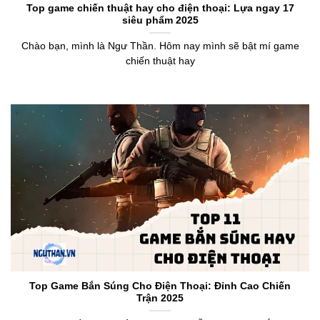
Top game chiến thuật hay cho điện thoại: Lựa ngay 17
siêu phẩm 2025
Chào bạn, mình là Ngư Thần. Hôm nay mình sẽ bật mí game
chiến thuật hay
Top Game Bắn Súng Cho Điện Thoại: Đỉnh Cao Chiến
Trận 2025