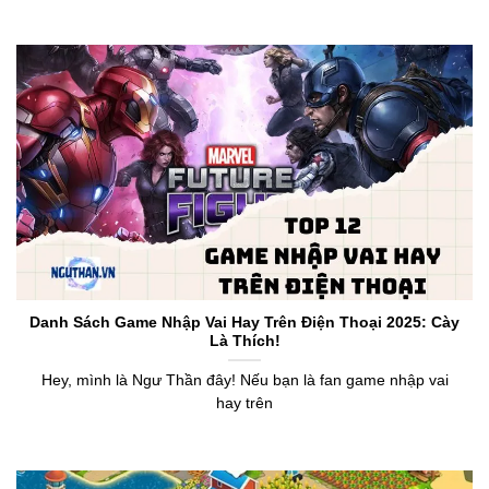
Danh Sách Game Nhập Vai Hay Trên Điện Thoại 2025: Cày
Là Thích!
Hey, mình là Ngư Thần đây! Nếu bạn là fan game nhập vai
hay trên