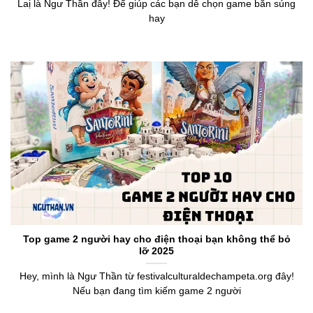
Laị là Ngư Thần đây! Để giúp các bạn dễ chọn game bắn súng
hay
Top game 2 người hay cho điện thoại bạn không thể bỏ
lỡ 2025
Hey, mình là Ngư Thần từ festivalculturaldechampeta.org đây!
Nếu bạn đang tìm kiếm game 2 người