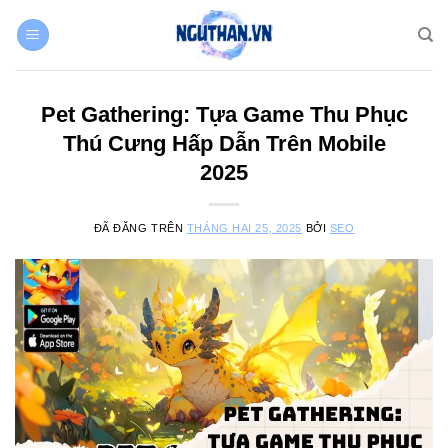
Chuyển
đến
nội
dung
Pet Gathering: Tựa Game Thu Phục
Thú Cưng Hấp Dẫn Trên Mobile
2025
ĐÃ ĐĂNG TRÊN
THÁNG HAI 25, 2025
BỞI
SEO