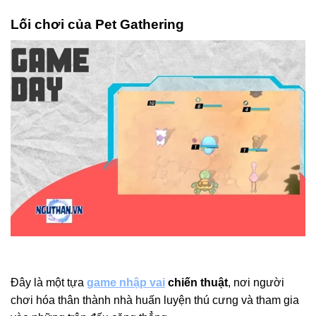
Lối chơi của Pet Gathering
Đây là một tựa
game nhập vai
chiến thuật
, nơi người
chơi hóa thân thành nhà huấn luyện thú cưng và tham gia