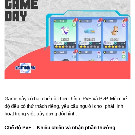
Game này có hai chế độ chơi chính: PvE và PvP. Mỗi chế
độ đều có thử thách riêng, yêu cầu người chơi phải linh
hoạt trong việc xây dựng đội hình.
Chế độ PvE – Khiêu chiến và nhận phần thưởng