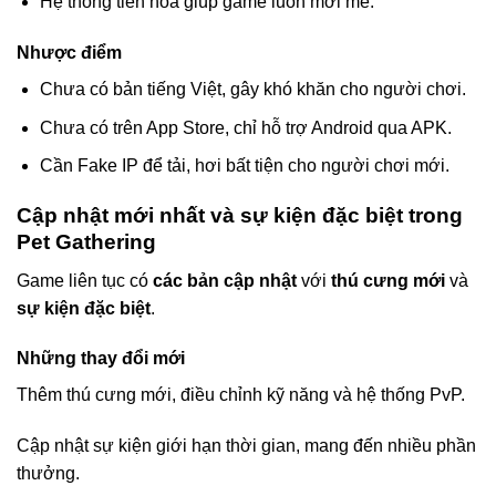
Hệ thống tiến hóa giúp game luôn mới mẻ.
Nhược điểm
Chưa có bản tiếng Việt, gây khó khăn cho người chơi.
Chưa có trên App Store, chỉ hỗ trợ Android qua APK.
Cần Fake IP để tải, hơi bất tiện cho người chơi mới.
Cập nhật mới nhất và sự kiện đặc biệt trong
Pet Gathering
Game liên tục có
các bản cập nhật
với
thú cưng mới
và
sự kiện đặc biệt
.
Những thay đổi mới
Thêm thú cưng mới, điều chỉnh kỹ năng và hệ thống PvP.
Cập nhật sự kiện giới hạn thời gian, mang đến nhiều phần
thưởng.